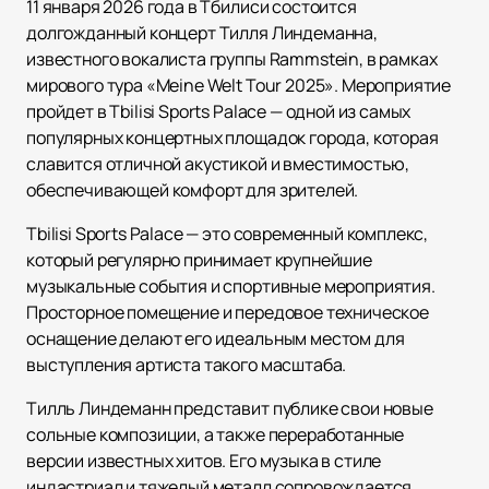
11 января 2026 года в Тбилиси состоится
долгожданный концерт Тилля Линдеманна,
известного вокалиста группы Rammstein, в рамках
мирового тура «Meine Welt Tour 2025». Мероприятие
пройдет в Tbilisi Sports Palace — одной из самых
популярных концертных площадок города, которая
славится отличной акустикой и вместимостью,
обеспечивающей комфорт для зрителей.
Tbilisi Sports Palace — это современный комплекс,
который регулярно принимает крупнейшие
музыкальные события и спортивные мероприятия.
Просторное помещение и передовое техническое
оснащение делают его идеальным местом для
выступления артиста такого масштаба.
Тилль Линдеманн представит публике свои новые
сольные композиции, а также переработанные
версии известных хитов. Его музыка в стиле
индастриал и тяжелый металл сопровождается