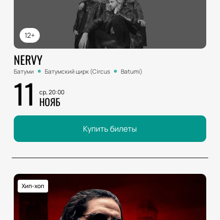
12+
NERVY
Батуми
Батумский цирк (Circus
Batumi)
11
ср, 20:00
НОЯБ
Купить билеты
Хип-хоп