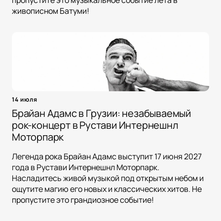
пропустите это музыкальное событие лета в
живописном Батуми!
14 июля
Брайан Адамс в Грузии: незабываемый
рок-концерт в Рустави Интернешнл
Моторпарк
Легенда рока Брайан Адамс выступит 17 июня 2027
года в Рустави Интернешнл Моторпарк.
Насладитесь живой музыкой под открытым небом и
ощутите магию его новых и классических хитов. Не
пропустите это грандиозное событие!