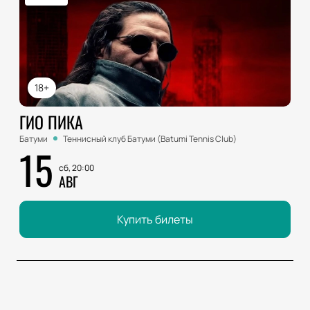
18+
ГИО ПИКА
Батуми
Теннисный клуб Батуми (Batumi Tennis Club)
15
сб, 20:00
АВГ
Купить билеты