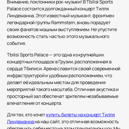
Внимание, поклонники рок-музыки! В Tbilisi Sports
Palace состоится долгожданный концерт Тилля
Линдеманна. Этот известный музыкант, фронтмен
легендарной группы Rammstein, вновь порадует
своих фанатов мощным выступлением. Не упустите
возможность стать частью этого музыкального
события.
Tbilisi Sports Palace — это одна из крупнейших
концертных площадок в Грузии, расположенная в
сердце Тбилиси. Арена славится своей современной
инфраструктурой и удобным расположением, что
делает её идеальным местом для проведения
мероприятий такого масштаба. Отличная акустика и
просторный зал обеспечат зрителям незабываемые
впечатления от концерта.
Для тех, кто хочет
купить билеты на концерт Тилля
Линдеманна
на наш сайт, это отличная возможность
обеспечить себе место на этом грандиозном шоу. Мы