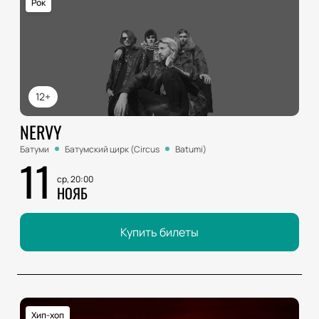
Рок
12+
NERVY
Батуми
Батумский цирк (Circus
Batumi)
11
ср, 20:00
НОЯБ
Купить билеты
Хип-хоп