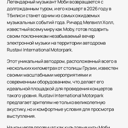
Легендарный музыкант Моби возвращается с
долгожданным туром, и его концерт в 2026 году в
Тбилиси станет одним из самых ожидаемых
музыкальных событий года. Ричард Мелвилл Холл,
известный всему миру как Moby, готов подарить
своим поклонникам незабываемый вечер
электронной музыки на территории автодрома
Rustavi International Motorpark.
Этот уникальный автодром, расположенный всего в
нескольких километрах от столицы Грузии, известен
своими масштабными мероприятиями и
современным оборудованием, что делает его
идеальной площадкой для проведения концертов
такого уровня. Rustavi International Motorpark
предлагает зрителям не только великолепную
акустику, но и комфортные условия для просмотра
выступления.
На концерте прозвучат как культовые хиты Моби,