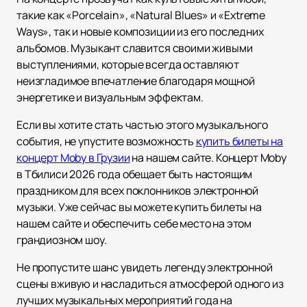
такие как «Porcelain», «Natural Blues» и «Extreme
Ways», так и новые композиции из его последних
альбомов. Музыкант славится своими живыми
выступлениями, которые всегда оставляют
неизгладимое впечатление благодаря мощной
энергетике и визуальным эффектам.
Если вы хотите стать частью этого музыкального
события, не упустите возможность
купить билеты на
концерт Moby в Грузии
на нашем сайте. Концерт Moby
в Тбилиси 2026 года обещает быть настоящим
праздником для всех поклонников электронной
музыки. Уже сейчас вы можете купить билеты на
нашем сайте и обеспечить себе место на этом
грандиозном шоу.
Не пропустите шанс увидеть легенду электронной
сцены вживую и насладиться атмосферой одного из
лучших музыкальных мероприятий года на