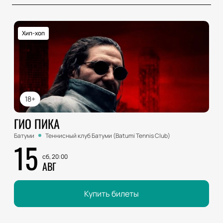
Хип-хоп
18+
ГИО ПИКА
Батуми
Теннисный клуб Батуми (Batumi Tennis Club)
15
сб, 20:00
АВГ
Купить билеты