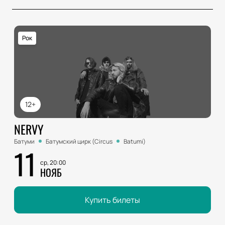
Рок
12+
NERVY
Батуми
Батумский цирк (Circus
Batumi)
11
ср, 20:00
НОЯБ
Купить билеты