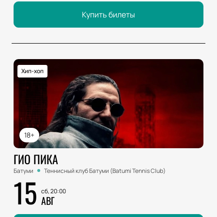
Купить билеты
Хип-хоп
18+
ГИО ПИКА
Батуми
Теннисный клуб Батуми (Batumi Tennis Club)
15
сб, 20:00
АВГ