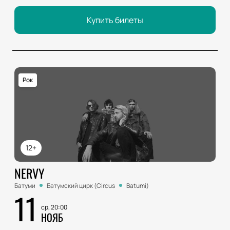
Купить билеты
Рок
12+
NERVY
Батуми
Батумский цирк (Circus
Batumi)
11
ср, 20:00
НОЯБ