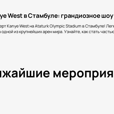
e West в Стамбуле: грандиозное шоу 
ерт Kanye West на Ataturk Olympic Stadium в Стамбуле! Л
 одной из крупнейших арен мира. Узнайте, как стать часть
ижайшие мероприя