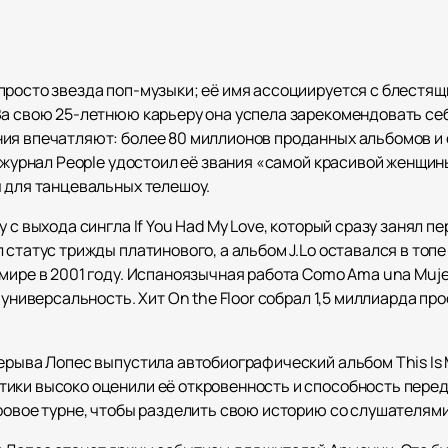
просто звезда поп-музыки; её имя ассоциируется с блестя
За свою 25-летнюю карьеру она успела зарекомендовать се
ния впечатляют: более 80 миллионов проданных альбомов и
 журнал People удостоил её звания «самой красивой женщины 
ы для танцевальных телешоу.
с выхода сингла If You Had My Love, который сразу занял пер
статус трижды платинового, а альбом J.Lo оставался в топе 
мире в 2001 году. Испаноязычная работа Como Ama una Muje
 универсальность. Хит On the Floor собрал 1,5 миллиарда пр
рерыва Лопес выпустила автобиографический альбом This Is
ики высоко оценили её откровенность и способность пере
ровое турне, чтобы разделить свою историю со слушателями