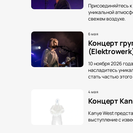
Присоединяйтесь к 
уникальной атмосфе
свежем воздухе.
6 мая
Концерт гру
(Elektrowerk
10 ноября 2026 год
насладитесь уникал
стать частью этого
4 мая
Концерт Kan
Kanye West предста
выступление с изв