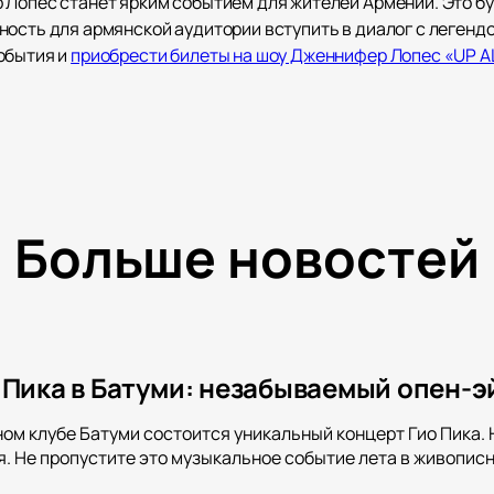
 Лопес станет ярким событием для жителей Армении. Это б
ность для армянской аудитории вступить в диалог с легенд
обытия и
приобрести билеты на шоу Дженнифер Лопес «UP A
Больше новостей
Пика в Батуми: незабываемый опен-эй
сном клубе Батуми состоится уникальный концерт Гио Пика
я. Не пропустите это музыкальное событие лета в живопис