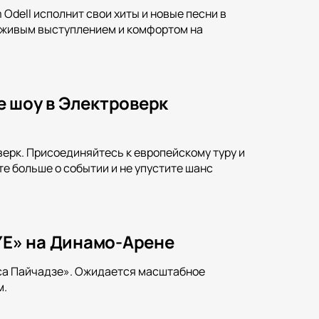
Odell исполнит свои хиты и новые песни в
я живым выступлением и комфортом на
е шоу в Электроверк
верк. Присоединяйтесь к европейскому туру и
е больше о событии и не упустите шанс
«YE» на Динамо-Арене
иса Пайчадзе». Ожидается масштабное
м.