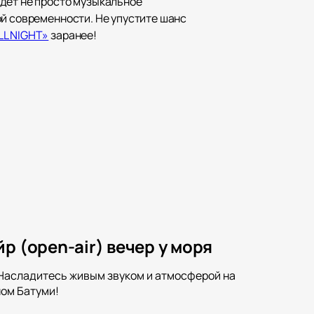
удет не просто музыкальное
ой современности. Не упустите шанс
LL NIGHT»
заранее!
р (open-air) вечер у моря
. Насладитесь живым звуком и атмосферой на
ном Батуми!