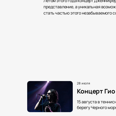
Летом этого года концерт Дженнифер
представление, а уникальная возмож
стать частью этого незабываемого с
28 июля
Концерт Гио 
15 августа в тенни
берегу Черного мор