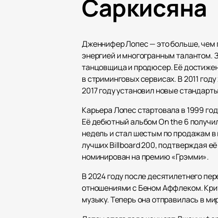
Саркисяна
Дженнифер Лопес — это больше, чем 
энергией и многогранным талантом. 
танцовщица и продюсер. Её достиже
в стриминговых сервисах. В 2011 году
2017 году установил новые стандарт
Карьера Лопес стартовала в 1999 году 
Её дебютный альбом On the 6 получил 
недель и стал шестым по продажам в 
лучших Billboard 200, подтверждая её
номинирован на премию «Грэмми».
В 2024 году после десятилетнего пе
отношениями с Беном Аффлеком. Крит
музыку. Теперь она отправилась в ми