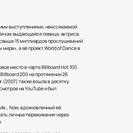
₽
ر.س
щими выступлениями, неиссякаемой
£
бя как выдающаяся певица, актриса,
 свыше 15 миллиардов прослушиваний
мира», а её проект World of Dance в
вое место в чарте Billboard Hot 100.
Billboard 200 на протяжении 26
r (2007) также вошла в десятку
осмотров на YouTube и был
 Me… Now, вдохновленный её
дать личные переживания через
.