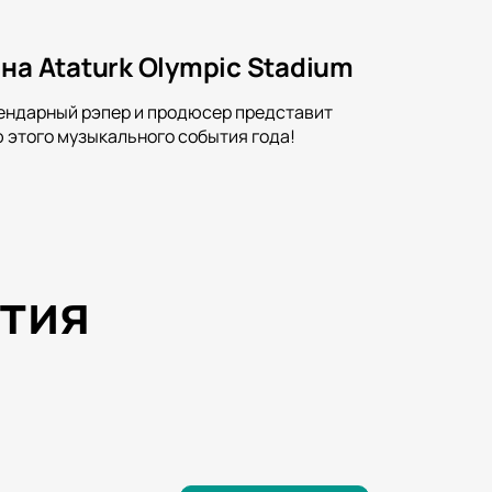
на Ataturk Olympic Stadium
егендарный рэпер и продюсер представит
ю этого музыкального события года!
тия