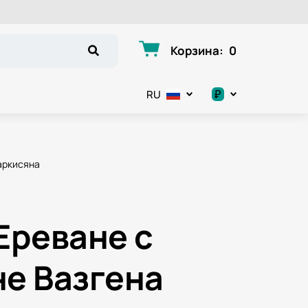
Корзина
:
0
₽
RU
.د.ب
د.إ
аркисяна
$
€
Ереване с
ر.ق
не Вазгена
ر.ع.