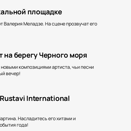
икальной площадке
т Валерия Меладзе. На сцене прозвучат его
 на берегу Черного моря
и новыми композициями артиста, чьи песни
ый вечер!
ustavi International
Мартина. Насладитесь его хитами и
обытия года!