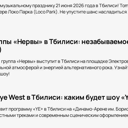
музыкальному празднику 21 июня 2026 года в Тбилиси! Tom 
ре Локо Парка (Loco Park). Не упустите шанс насладитьс
ппы «Нервы» в Тбилиси: незабываемо
)
а группа «Нервы» выступит в Тбилиси на площадке Электро
ьной атмосферой и энергией альтернативного рока. Узнайт
 шоу!
ye West в Тбилиси: каким будет шоу 
вит программу «YE» в Тбилиси на «Динамо-Арене им. Бор
естными треками и современным сценическим оформление