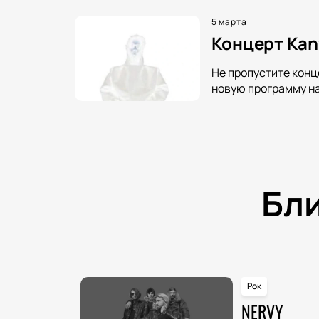
5 марта
Концерт Kany
Не пропустите конц
новую программу на
Бл
Рок
NERVY