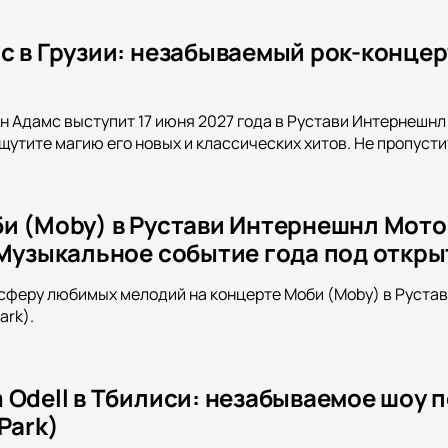
с в Грузии: незабываемый рок-концер
н Адамс выступит 17 июня 2027 года в Рустави Интернешн
щутите магию его новых и классических хитов. Не пропусти
и (Moby) в Рустави Интернешнл Моторп
 Музыкальное событие года под откр
сферу любимых мелодий на концерте Моби (Moby) в Рустав
ark).
 Odell в Тбилиси: незабываемое шоу 
Park)