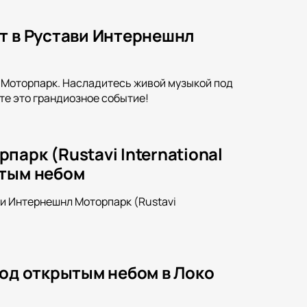
т в Рустави Интернешнл
л Моторпарк. Насладитесь живой музыкой под
те это грандиозное событие!
арк (Rustavi International
ытым небом
и Интернешнл Моторпарк (Rustavi
под открытым небом в Локо