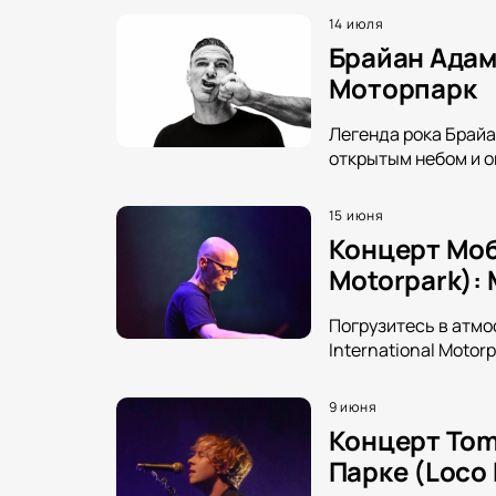
14 июля
Брайан Адам
Моторпарк
Легенда рока Брайа
открытым небом и о
15 июня
Концерт Моб
Motorpark):
Погрузитесь в атмо
International Motorp
9 июня
Концерт Tom
Парке (Loco 