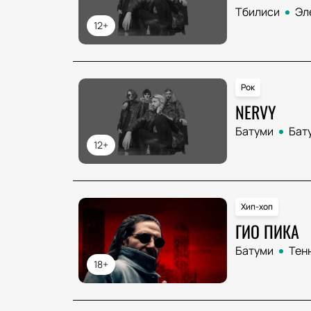
Тбилиси
Эл
12+
Рок
NERVY
Батуми
Бату
12+
Хип-хоп
ГИО ПИКА
Батуми
Тенн
18+