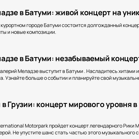
адзе в Батуми: живой концерт на ун
в курортном городе Батуми состоится долгожданный концер
ты и новые композиции.
адзе в Батуми: незабываемый концерт
Валерий Меладзе выступит в Батуми . Насладитесь хитами 
а. Узнайте больше о событии и планируйте свой музыкальн
в Грузии: концерт мирового уровня в R
nternational Motorpark пройдет концерт легендарного Рики 
рой. Не упустите шанс стать частью этого музыкального с