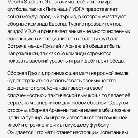
Meskhi Stadium. Это значимое событие в мире
футбола, так как Лига наций УЕФА представляет
собой международный турнир, в котором участвуют
сборные команды Европы. Турнир проводится под
эгидой УЕФА и привлекает внимание многочисленных
болельщиков и специалистов в области футбола.
Встреча между Грузией и Арменией обещает быть
напряженной, так как обе команды стремятся
показать высокий уровень игры и добиться победы.
Сборная Грузии, принимающая матч на родной земле,
будет стремиться использовать преимущество
домашнего поля. Команда известна своей
сплоченностью и тактической выучкой, что делает её
серьезным соперником для любой сборной. С другой
стороны, сборная Армении также имеет амбициозные
цели на турнир. Их игроки известны своей техничной
игрой и стремлением к атакующему футболу.
Ожидается, что матч станет настоящим испытанием