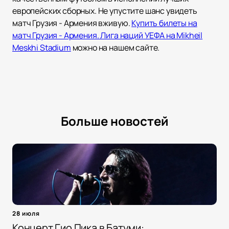
европейских сборных. Не упустите шанс увидеть
матч Грузия - Армения вживую.
Купить билеты на
матч Грузия - Армения. Лига наций УЕФА на Mikheil
Meskhi Stadium
можно на нашем сайте.
Больше новостей
28 июля
Концерт Гио Пика в Батуми: