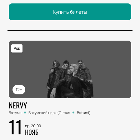
Купить билеты
Рок
12+
NERVY
Батуми
Батумский цирк (Circus
Batumi)
11
ср, 20:00
НОЯБ