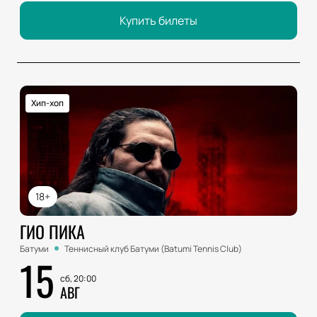
Купить билеты
Хип-хоп
18+
ГИО ПИКА
Батуми
Теннисный клуб Батуми (Batumi Tennis Club)
15
сб, 20:00
АВГ