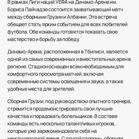
В рамках Лиги наций УЕФА на Динамо-Арене им.
Бориса Пайчадзе состоится захватывающий матч
между сборными Грузии и Албании. Эта встреча
обещает стать ярким событием для всех любителей
футбола. Обе команды готовятся показать свое
мастерство и борьбу за победу.
Динамо-Арена, расположенная в Тбилиси, является
одной из самых современных и вместительных арен в
регионе. Стадион оснащен всем необходимым для
комфортного просмотра матчей, включая
современные системы освещения и звука, а также
удобные места для зрителей.
Сборная Грузии, под руководством опытного тренера,
стремится продемонстрировать свои лучшие
качества и порадовать болельщиков. В составе
команды есть несколько талантливых игроков,
которые уже зарекомендовали себя на
международной арене. С другой стороны, сборная