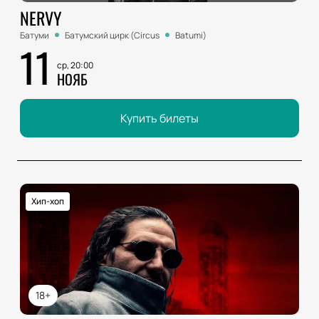
NERVY
Батуми
Батумский цирк (Circus
Batumi)
11
ср, 20:00
НОЯБ
Купить билеты
Хип-хоп
18+