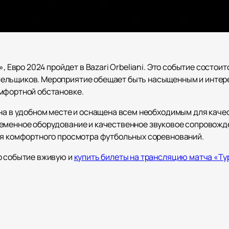
, Евро 2024 пройдет в Bazari Orbeliani. Это событие состоит
ельщиков. Мероприятие обещает быть насыщенным и интер
мфортной обстановке.
ена в удобном месте и оснащена всем необходимым для кач
еменное оборудование и качественное звуковое сопровожд
ля комфортного просмотра футбольных соревнований.
о событие вживую и
купить билеты на трансляцию матча «Тур