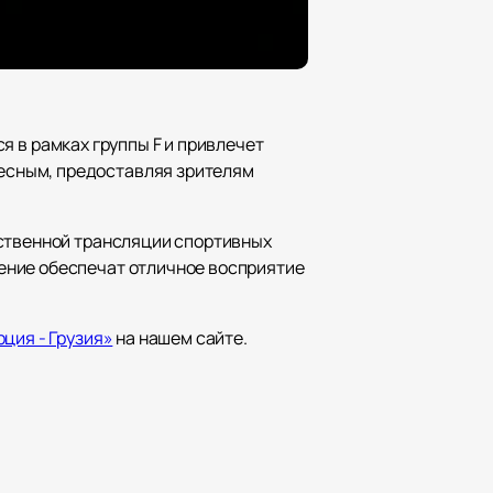
ся в рамках группы F и привлечет
есным, предоставляя зрителям
ественной трансляции спортивных
ение обеспечат отличное восприятие
ция - Грузия»
на нашем сайте.