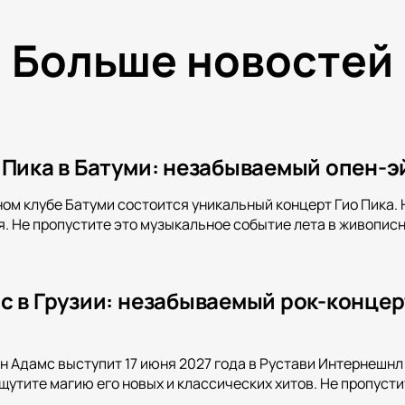
Больше новостей
Пика в Батуми: незабываемый опен-эй
сном клубе Батуми состоится уникальный концерт Гио Пика
я. Не пропустите это музыкальное событие лета в живопис
с в Грузии: незабываемый рок-концер
н Адамс выступит 17 июня 2027 года в Рустави Интернешн
щутите магию его новых и классических хитов. Не пропусти