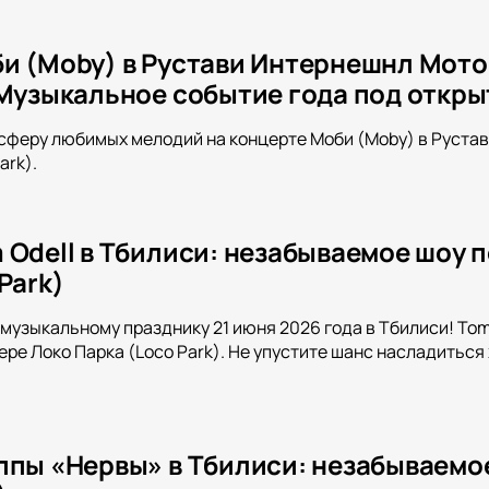
и (Moby) в Рустави Интернешнл Моторп
 Музыкальное событие года под откр
сферу любимых мелодий на концерте Моби (Moby) в Рустав
ark).
 Odell в Тбилиси: незабываемое шоу 
Park)
музыкальному празднику 21 июня 2026 года в Тбилиси! Tom 
ре Локо Парка (Loco Park). Не упустите шанс насладитьс
ппы «Нервы» в Тбилиси: незабываемо