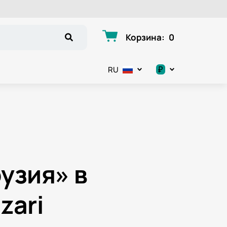
Корзина
:
0
₽
RU
.د.ب
د.إ
$
€
узия» в
ر.ق
zari
ر.ع.