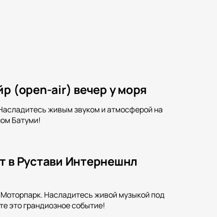
р (open-air) вечер у моря
. Насладитесь живым звуком и атмосферой на
ном Батуми!
т в Рустави Интернешнл
л Моторпарк. Насладитесь живой музыкой под
те это грандиозное событие!