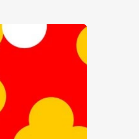
₽
ر.س
£