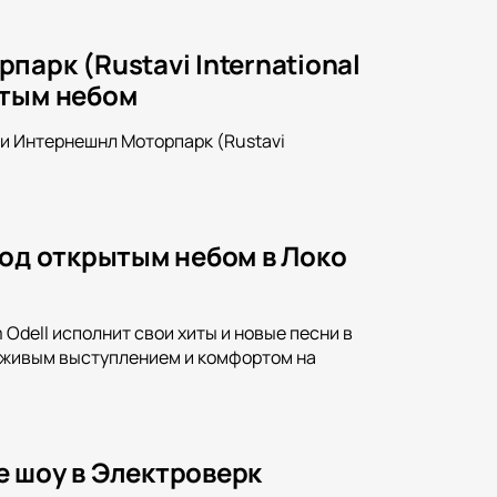
арк (Rustavi International
ытым небом
и Интернешнл Моторпарк (Rustavi
под открытым небом в Локо
Odell исполнит свои хиты и новые песни в
я живым выступлением и комфортом на
е шоу в Электроверк