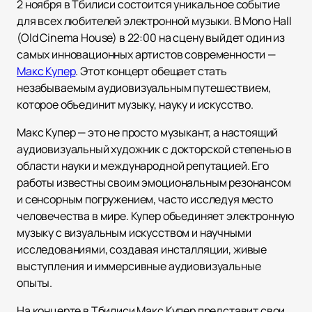
2 ноября в Тбилиси состоится уникальное событие
для всех любителей электронной музыки. В Mono Hall
(Old Cinema House) в 22:00 на сцену выйдет один из
самых инновационных артистов современности —
Макс Купер
. Этот концерт обещает стать
незабываемым аудиовизуальным путешествием,
которое объединит музыку, науку и искусство.
Макс Купер — это не просто музыкант, а настоящий
аудиовизуальный художник с докторской степенью в
области науки и международной репутацией. Его
работы известны своим эмоциональным резонансом
и сенсорным погружением, часто исследуя место
человечества в мире. Купер объединяет электронную
музыку с визуальным искусством и научными
исследованиями, создавая инсталляции, живые
выступления и иммерсивные аудиовизуальные
опыты.
На концерте в Тбилиси Макс Купер представит свои