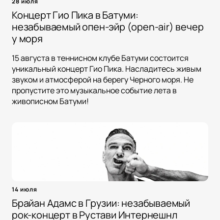
28 июля
Концерт Гио Пика в Батуми:
незабываемый опен-эйр (open-air) вечер
у моря
15 августа в теннисном клубе Батуми состоится
уникальный концерт Гио Пика. Насладитесь живым
звуком и атмосферой на берегу Черного моря. Не
пропустите это музыкальное событие лета в
живописном Батуми!
14 июля
Брайан Адамс в Грузии: незабываемый
рок-концерт в Рустави Интернешнл