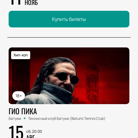
НОЯБ
Купить билеты
Хип-хоп
18+
ГИО ПИКА
Батуми
Теннисный клуб Батуми (Batumi Tennis Club)
15
сб, 20:00
АВГ