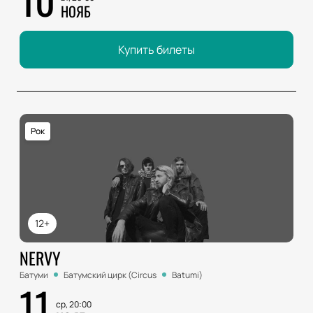
НОЯБ
Купить билеты
Рок
12+
NERVY
Батуми
Батумский цирк (Circus
Batumi)
11
ср, 20:00