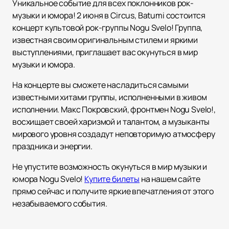
Уникальное событие для всех поклонников рок-
музыки и юмора! 2 июня в Circus, Batumi состоится
концерт культовой рок-группы Nogu Svelo! Группа,
известная своим оригинальным стилем и яркими
выступлениями, приглашает вас окунуться в мир
музыки и юмора.
На концерте вы сможете насладиться самыми
известными хитами группы, исполненными в живом
исполнении. Макс Покровский, фронтмен Nogu Svelo!,
восхищает своей харизмой и талантом, а музыканты
мирового уровня создадут неповторимую атмосферу
праздника и энергии.
Не упустите возможность окунуться в мир музыки и
юмора Nogu Svelo!
Купите билеты
на нашем сайте
прямо сейчас и получите яркие впечатления от этого
незабываемого события.