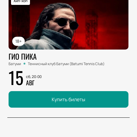
Хип-хоп
18+
ГИО ПИКА
Батуми
Теннисный клуб Батуми (Batumi Tennis Club)
15
сб, 20:00
АВГ
Купить билеты