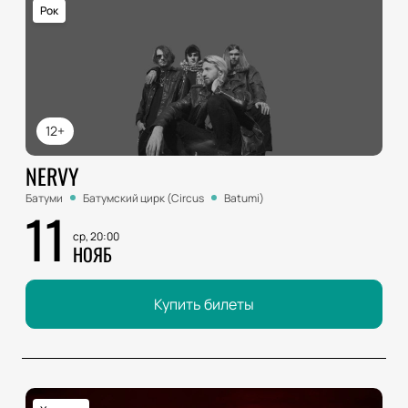
Рок
12+
NERVY
Батуми
Батумский цирк (Circus
Batumi)
11
ср, 20:00
НОЯБ
Купить билеты