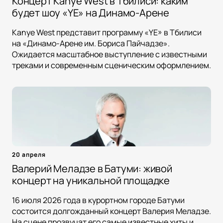
Концерт Kanye West в Тбилиси: каким
будет шоу «YE» на Динамо-Арене
Kanye West представит программу «YE» в Тбилиси
на «Динамо-Арене им. Бориса Пайчадзе».
Ожидается масштабное выступление с известными
треками и современным сценическим оформлением.
20 апреля
Валерий Меладзе в Батуми: живой
концерт на уникальной площадке
16 июля 2026 года в курортном городе Батуми
состоится долгожданный концерт Валерия Меладзе.
На сцене прозвучат его самые известные хиты и