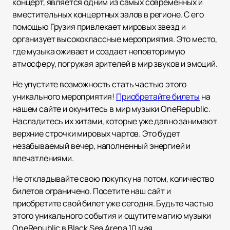
концерт, является одним из самых современных и
вместительных концертных залов в регионе. С его
помощью Грузия привлекает мировых звезд и
организует высококлассные мероприятия. Это место,
где музыка оживает и создает неповторимую
атмосферу, погружая зрителей в мир звуков и эмоций.
Не упустите возможность стать частью этого
уникального мероприятия!
Приобретайте билеты
на
нашем сайте и окунитесь в мир музыки OneRepublic.
Насладитесь их хитами, которые уже давно занимают
верхние строчки мировых чартов. Это будет
незабываемый вечер, наполненный энергией и
впечатлениями.
Не откладывайте свою покупку на потом, количество
билетов ограничено. Посетите наш сайт и
приобретите свой билет уже сегодня. Будьте частью
этого уникального события и ощутите магию музыки
OneRepublic в Black Sea Arena 10 мая.