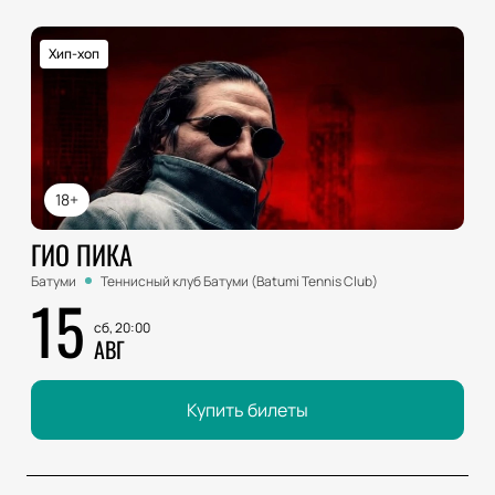
Хип-хоп
18+
ГИО ПИКА
Батуми
Теннисный клуб Батуми (Batumi Tennis Club)
15
сб, 20:00
АВГ
Купить билеты