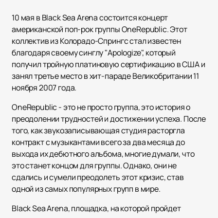
10 мая в Black Sea Arena состоится концерт
американской поп-рок группы OneRepublic. Этот
коллектив из Колорадо-Спрингс стал известен
благодаря своему синглу "Apologize", который
получил тройную платиновую сертификацию в США и
занял третье место в хит-параде Великобритании 11
ноября 2007 года.
OneRepublic - это не просто группа, это история о
преодолении трудностей и достижении успеха. После
того, как звукозаписывающая студия расторгла
контракт с музыкантами всего за два месяца до
выхода их дебютного альбома, многие думали, что
это станет концом для группы. Однако, они не
сдались и сумели преодолеть этот кризис, став
одной из самых популярных групп в мире.
Black Sea Arena, площадка, на которой пройдет