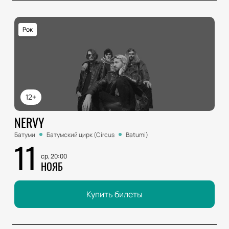
Рок
12+
NERVY
Батуми
Батумский цирк (Circus
Batumi)
11
ср, 20:00
НОЯБ
Купить билеты