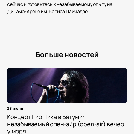
сейчас и готовьтесь к незабываемому опыту на
Динамо-Арене им. Бориса Пайчадзе.
Больше новостей
28 июля
Концерт Гио Пика в Батуми:
незабываемый опен-эйр (open-air) вечер
у моря