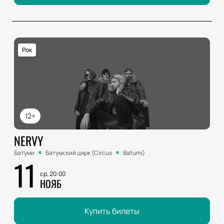
Рок
12+
NERVY
Батуми
Батумский цирк (Circus
Batumi)
11
ср, 20:00
НОЯБ
Купить билеты