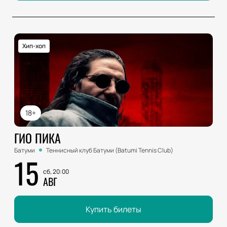
Хип-хоп
18+
ГИО ПИКА
Батуми
Теннисный клуб Батуми (Batumi Tennis Club)
15
сб, 20:00
АВГ
Купить билеты