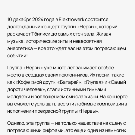
10 декабря 2024 года в Elektrowerk состоится
долгожданный концерт группы «Нервы», который
раскачает Тбилиси до самых стен зала. Живая
музыка, исторические хиты и невероятная
энергетика — все это ждет вас на этом потрясающем
событии!
Группа «Нервы» уже много лет занимает особое
место в сердцах своих поклонников. Их песни, такие
как «Кофе «мой друг», «Батарей», «Глупая» и «Самый
дороти человек», стали истинными гимнами
молодежи и воплощением смысла жизни. На концерте
вы сможете услышать все эти любимые композиции в
исполнении прекрасной группы «Нервы».
Однако, эта группа — не только нашествие на сцену с
потрясающими риффами, это еще и одна из немногих