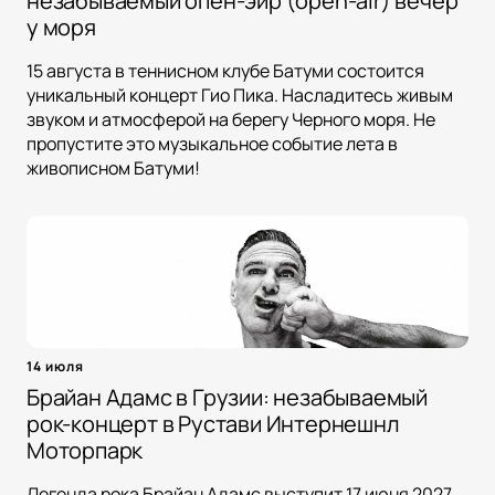
незабываемый опен-эйр (open-air) вечер
у моря
15 августа в теннисном клубе Батуми состоится
уникальный концерт Гио Пика. Насладитесь живым
звуком и атмосферой на берегу Черного моря. Не
пропустите это музыкальное событие лета в
живописном Батуми!
14 июля
Брайан Адамс в Грузии: незабываемый
рок-концерт в Рустави Интернешнл
Моторпарк
Легенда рока Брайан Адамс выступит 17 июня 2027