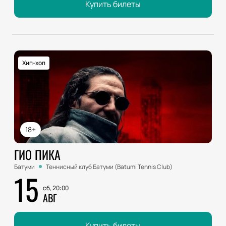
Купить билеты
Хип-хоп
18+
ГИО ПИКА
Батуми
Теннисный клуб Батуми (Batumi Tennis Club)
15
сб, 20:00
АВГ
Купить билеты