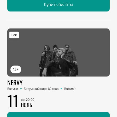
Купить билеты
Рок
12+
NERVY
Батуми
Батумский цирк (Circus
Batumi)
11
ср, 20:00
НОЯБ