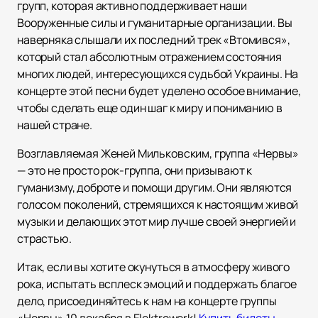
групп, которая активно поддерживает наши
Вооруженные силы и гуманитарные организации. Вы
наверняка слышали их последний трек «Втомився»,
который стал абсолютным отражением состояния
многих людей, интересующихся судьбой Украины. На
концерте этой песни будет уделено особое внимание,
чтобы сделать еще один шаг к миру и пониманию в
нашей стране.
Возглавляемая Женей Мильковским, группа «Нервы»
— это не просто рок-группа, они призывают к
гуманизму, доброте и помощи другим. Они являются
голосом поколений, стремящихся к настоящим живой
музыки и делающих этот мир лучше своей энергией и
страстью.
Итак, если вы хотите окунуться в атмосферу живого
рока, испытать всплеск эмоций и поддержать благое
дело, присоединяйтесь к нам на концерте группы