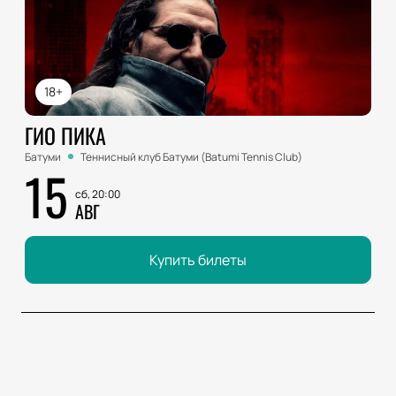
18+
ГИО ПИКА
Батуми
Теннисный клуб Батуми (Batumi Tennis Club)
15
сб, 20:00
АВГ
Купить билеты