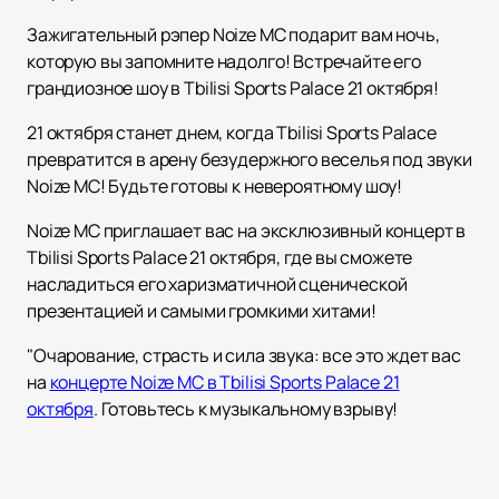
Зажигательный рэпер Noize MC подарит вам ночь,
которую вы запомните надолго! Встречайте его
грандиозное шоу в Tbilisi Sports Palace 21 октября!
21 октября станет днем, когда Tbilisi Sports Palace
превратится в арену безудержного веселья под звуки
Noize MC! Будьте готовы к невероятному шоу!
Noize MC приглашает вас на эксклюзивный концерт в
Tbilisi Sports Palace 21 октября, где вы сможете
насладиться его харизматичной сценической
презентацией и самыми громкими хитами!
"Очарование, страсть и сила звука: все это ждет вас
на
концерте Noize MC в Tbilisi Sports Palace 21
октября
. Готовьтесь к музыкальному взрыву!