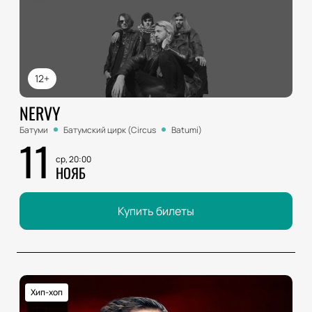
12+
NERVY
Батуми
Батумский цирк (Circus
Batumi)
11
ср, 20:00
НОЯБ
Купить билеты
Хип-хоп