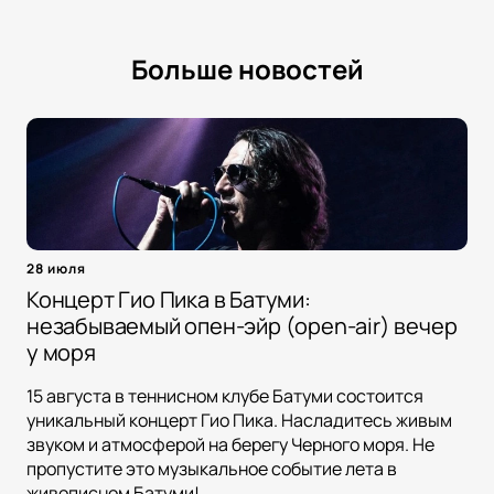
Больше новостей
28 июля
Концерт Гио Пика в Батуми:
незабываемый опен-эйр (open-air) вечер
у моря
15 августа в теннисном клубе Батуми состоится
уникальный концерт Гио Пика. Насладитесь живым
звуком и атмосферой на берегу Черного моря. Не
пропустите это музыкальное событие лета в
живописном Батуми!