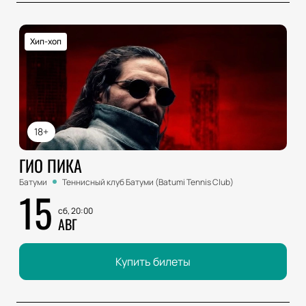
Хип-хоп
18+
ГИО ПИКА
Батуми
Теннисный клуб Батуми (Batumi Tennis Club)
15
сб, 20:00
АВГ
Купить билеты