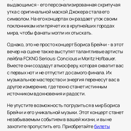
выдающимся - его персонализированная скрипучая
утка с оригинальной маской Джокера стала его
символом. На его концертах он раздает уток своим
поклонникам или прячет их в крупнейших городах
мира, чтобы фанаты могли их отыскать.
Однако, это не просто концерт Бориса Брейчи - в этот
вечер на сцене также выступят талантливые артисты
лейбла FCKNG Serious: Concious и Moritz Hofbauer.
Вместе они создадут атмосферу, которая охватит вас
с первых нот и не отпустит до самого финала. Их
музыкальное мастерство и энергия перенесут вас в
другое измерение, где техно станет истинным
источником вдохновения и радости.
Не упустите возможность погрузиться в мир Бориса
Брейчи и его уникальной музыки. Этот концерт станет
незабываемым событием в вашей жизни, и вы не
захотите пропустить его. Приобретайте
билеты