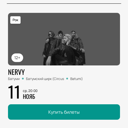
Рок
12+
NERVY
Батуми
Батумский цирк (Circus
Batumi)
11
ср, 20:00
НОЯБ
Купить билеты