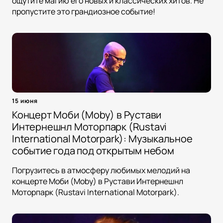
ощутите магию его новых и классических хитов. Не
пропустите это грандиозное событие!
15 июня
Концерт Моби (Moby) в Рустави
Интернешнл Моторпарк (Rustavi
International Motorpark): Музыкальное
событие года под открытым небом
Погрузитесь в атмосферу любимых мелодий на
концерте Моби (Moby) в Рустави Интернешнл
Моторпарк (Rustavi International Motorpark).