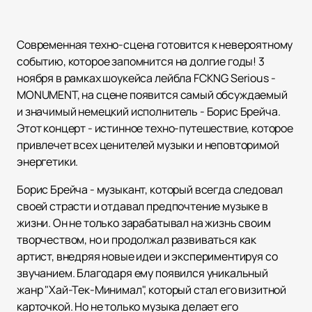
Современная техно-сцена готовится к невероятному
событию, которое запомнится на долгие годы! 3
ноября в рамках шоукейса лейбла FCKNG Serious -
MONUMENT, на сцене появится самый обсуждаемый
и значимый немецкий исполнитель - Борис Брейча.
Этот концерт - истинное техно-путешествие, которое
привлечет всех ценителей музыки и неповторимой
энергетики.
Борис Брейча - музыкант, который всегда следовал
своей страсти и отдавал предпочтение музыке в
жизни. Он не только зарабатывал на жизнь своим
творчеством, но и продолжал развиваться как
артист, внедряя новые идеи и экспериментируя со
звучанием. Благодаря ему появился уникальный
жанр "Хай-Тек-Минимал", который стал его визитной
карточкой. Но не только музыка делает его