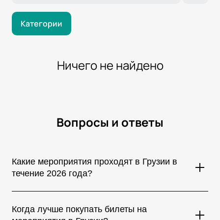
Категории
Ничего не найдено
Вопросы и ответы
Какие мероприятия проходят в Грузии в
течение 2026 года?
В Грузии регулярно проходят концерты мировых звезд,
музыкальные фестивали, театральные постановки,
Когда лучше покупать билеты на
спортивные соревнования, стендап-шоу и культурные