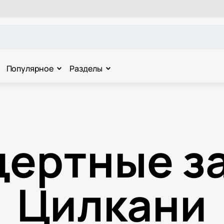
Популярное
Разделы
цертные за
Цилкани