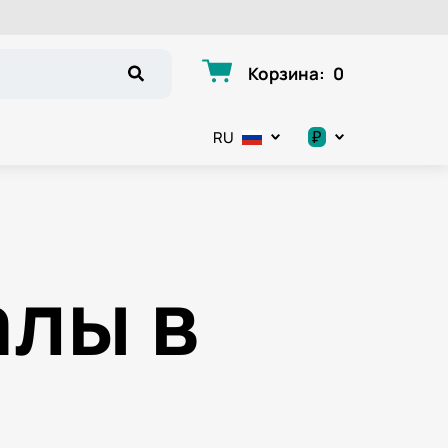
Корзина
:
0
₽
RU
.د.ب
د.إ
лы в
$
€
ر.ق
ر.ع.