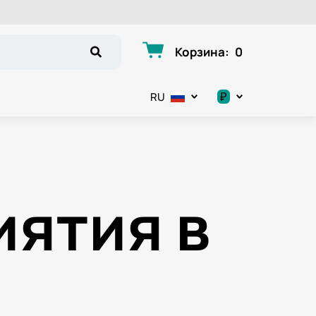
Корзина
:
0
₽
RU
.د.ب
د.إ
ятия в
$
€
ر.ق
ر.ع.