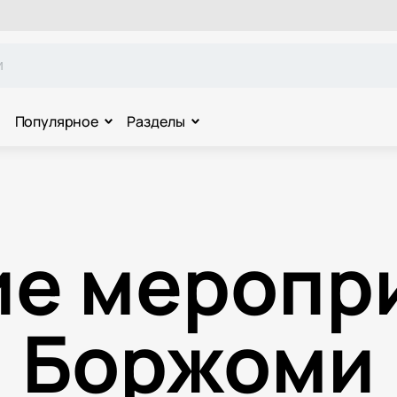
Популярное
Разделы
ие меропри
Боржоми