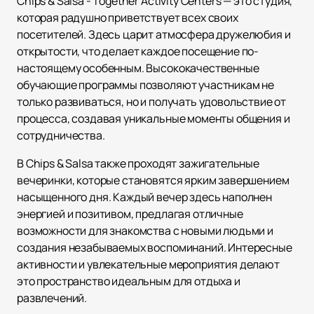
Chips & Salsa - Together Activity Centers — это студия,
которая радушно приветствует всех своих
посетителей. Здесь царит атмосфера дружелюбия и
открытости, что делает каждое посещение по-
настоящему особенным. Высококачественные
обучающие программы позволяют участникам не
только развиваться, но и получать удовольствие от
процесса, создавая уникальные моменты общения и
сотрудничества.
В Chips & Salsa также проходят зажигательные
вечеринки, которые становятся ярким завершением
насыщенного дня. Каждый вечер здесь наполнен
энергией и позитивом, предлагая отличные
возможности для знакомства с новыми людьми и
создания незабываемых воспоминаний. Интересные
активности и увлекательные мероприятия делают
это пространство идеальным для отдыха и
развлечений.