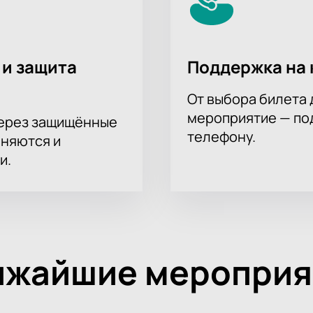
 и защита
Поддержка на 
От выбора билета 
мероприятие — под
через защищённые
телефону.
аняются и
и.
ижайшие мероприя