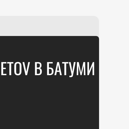
₽
ر.س
£
ETOV В БАТУМИ