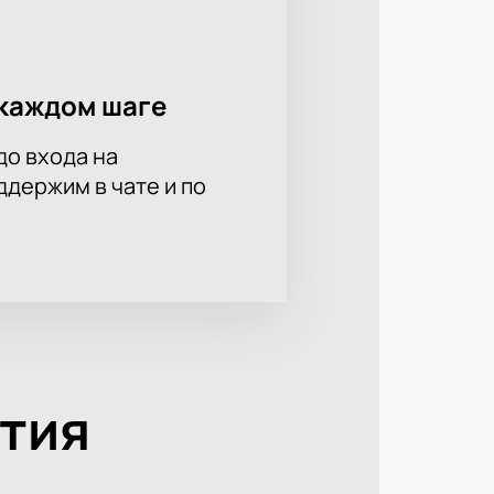
каждом шаге
до входа на
держим в чате и по
тия