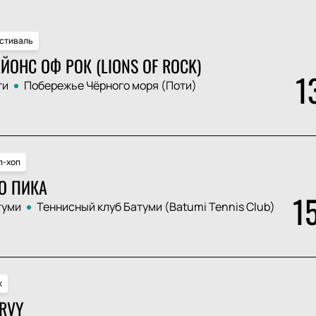
стиваль
ЙОНС ОФ РОК (LIONS OF ROCK)
1
ти
Побережье Чёрного моря (Поти)
п-хоп
О ПИКА
1
туми
Теннисный клуб Батуми (Batumi Tennis Club)
к
RVY