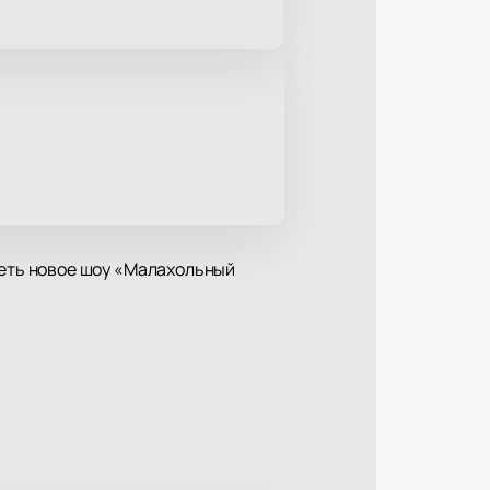
деть новое шоу «Малахольный
иться в атмосферу стендапа.
Его монологи выделяются