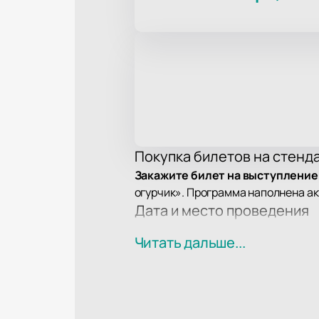
Покупка билетов на стенд
Закажите билет на выступление
огурчик». Программа наполнена а
Дата и место проведения
Шоу пройдет 14 сентября в Батум
Читать дальше...
Кто выступает?
Андрей Айрапетов — комик, участн
остроумием и необычным взглядом
Локация