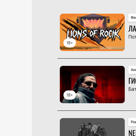
Фе
ЛА
По
18+
Хи
ГИ
Ба
18+
Ро
NE