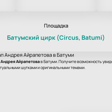
Площадка
Батумский цирк (Circus, Batumi)
ап Андрея Айрапетова в Батуми
 Андрея Айрапетова
в Батуми. Получите возможность уви
ктуальными шутками и оригинальными темами.
ском цирке. Продолжительность позволяет полностью погруз
ик проектов «Книжный клуб», Outside Standup, «Разгоны». 
 на повседневность.