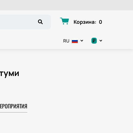
Корзина
:
0
₽
RU
.د.ب
د.إ
атуми
$
€
ЕРОПРИЯТИЯ
ر.ق
ر.ع.