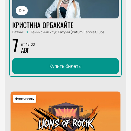
12+
КРИСТИНА ОРБАКАЙТЕ
Батуми
Теннисный клуб Батуми (Batumi Tennis Club)
7
пт, 18:00
АВГ
Купить билеты
Фестиваль