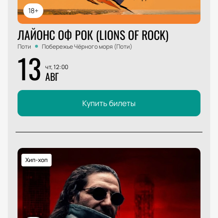
18+
ЛАЙОНС ОФ РОК (LIONS OF ROCK)
Поти
Побережье Чёрного моря (Поти)
13
чт, 12:00
АВГ
Купить билеты
Хип-хоп