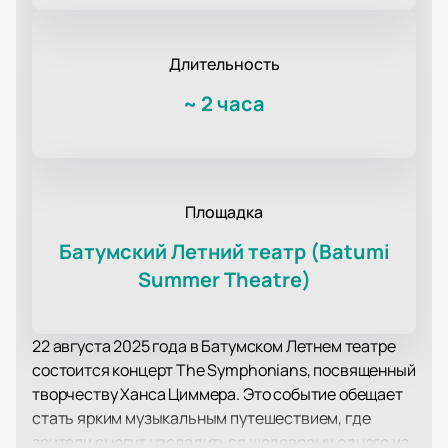
Длительность
~
2 часа
Площадка
Батумский Летний театр (Batumi
Summer Theatre)
22 августа 2025 года в Батумском Летнем театре
состоится концерт The Symphonians, посвященный
творчеству Ханса Циммера. Это событие обещает
стать ярким музыкальным путешествием, где
зрители смогут насладиться шедеврами одного из