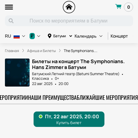
0
Концерт
Ко
₽
Батуми
RU
Календарь
Главная
Афиша и Билеты
The Symphonians....
Билеты на концерт The Symphonians.
Hans Zimmer в Батуми
Батумский Летний театр (Batumi Summer Theatre)
Классика
0+
22 авг. 2025
20:00
МЕРОПРИЯТИИ
НАШИ ПРЕИМУЩЕСТВА
БЛИЖАЙШИЕ МЕРОПРИЯТИЯ