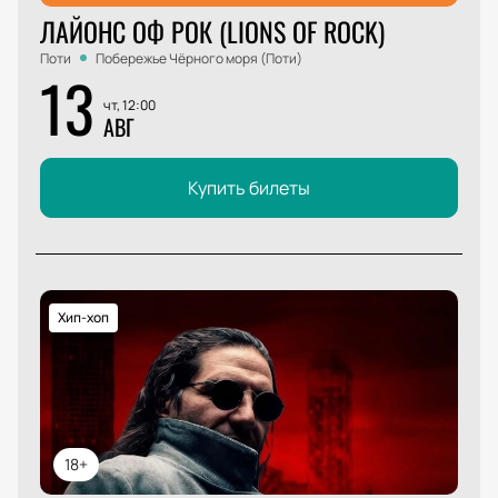
ЛАЙОНС ОФ РОК (LIONS OF ROCK)
Поти
Побережье Чёрного моря (Поти)
13
чт, 12:00
АВГ
Купить билеты
Хип-хоп
18+