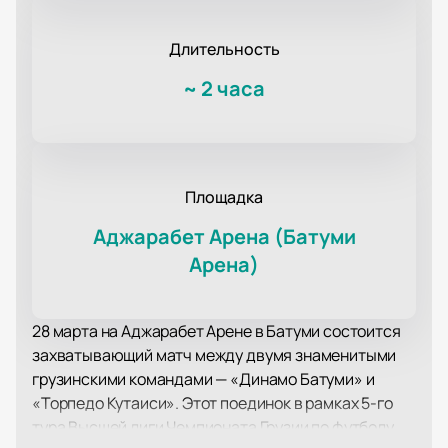
Длительность
~
2 часа
Площадка
Аджарабет Арена (Батуми
Арена)
28 марта на Аджарабет Арене в Батуми состоится
захватывающий матч между двумя знаменитыми
грузинскими командами — «Динамо Батуми» и
«Торпедо Кутаиси». Этот поединок в рамках 5-го
тура Высшей лиги Чемпионата Грузии по футболу