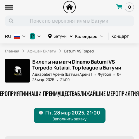
0
Концерт
Ко
₽
Батуми
RU
Календарь
Главная
Афиша и Билеты
Batumi VS Torped...
Билеты на матч Dinamo Batumi VS
Torpedo Kutaisi, Top league в Батуми
Аджарабет Арена (Батуми Арена)
Футбол
0+
28 мар. 2025
21:00
МЕРОПРИЯТИИ
НАШИ ПРЕИМУЩЕСТВА
БЛИЖАЙШИЕ МЕРОПРИЯТИЯ