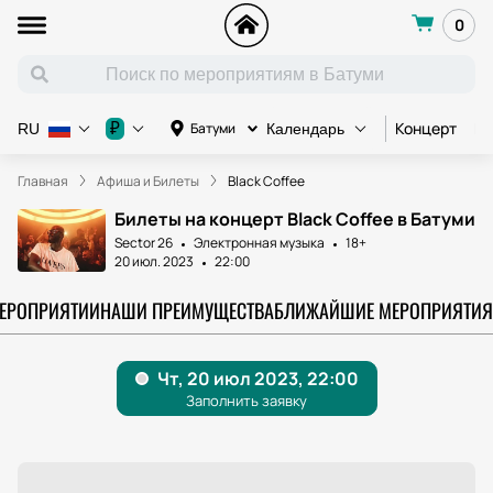
0
Концерт
Ко
₽
Батуми
RU
Календарь
Главная
Афиша и Билеты
Black Coffee
Билеты на концерт Black Coffee в Батуми
Sector 26
Электронная музыка
18+
20 июл. 2023
22:00
МЕРОПРИЯТИИ
НАШИ ПРЕИМУЩЕСТВА
БЛИЖАЙШИЕ МЕРОПРИЯТИЯ