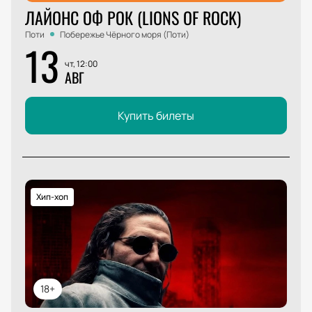
ЛАЙОНС ОФ РОК (LIONS OF ROCK)
Поти
Побережье Чёрного моря (Поти)
13
чт, 12:00
АВГ
Купить билеты
Хип-хоп
18+