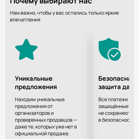
Почему выбирают нас
Summer, Coachella, World Urban Festival, Red Bull
Music, Tomorrowland.
Нам важно, чтобы у вас остались только яркие
Он выпустил 5 альбомов и получил множество
впечатления
престижных наград в музыкальной индустрии,
включая Грэмми за лучший электронный альбом
2022 года.
Выступление Black Coffee в Батуми - это
уникальная возможность посетить одно из самых
ярких событий лета. Не упустите свой шанс!
Уникальные
Безопасная 
предложения
защита данн
Находим уникальные
Все платежи про
предложения от
защищённые шлю
организаторов и
не сохраняются 
проверенных продавцов —
в безопасности.
даже те, которых уже нет в
официальной продаже.