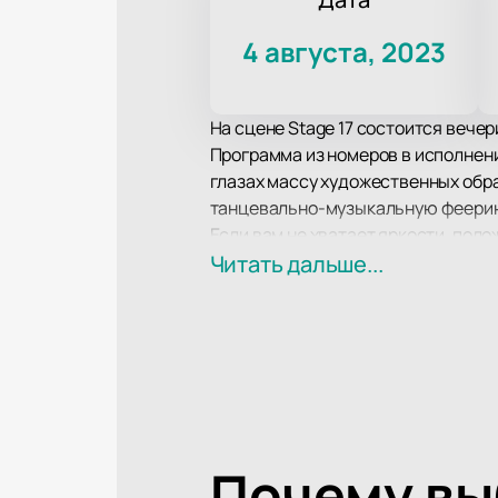
4 августа, 2023
На сцене Stage 17 состоится вечер
Программа из номеров в исполнен
глазах массу художественных обра
танцевально-музыкальную феери
Если вам не хватает яркости, пол
эти пробелы! Приготовьтесь прита
Читать дальше...
Почему в