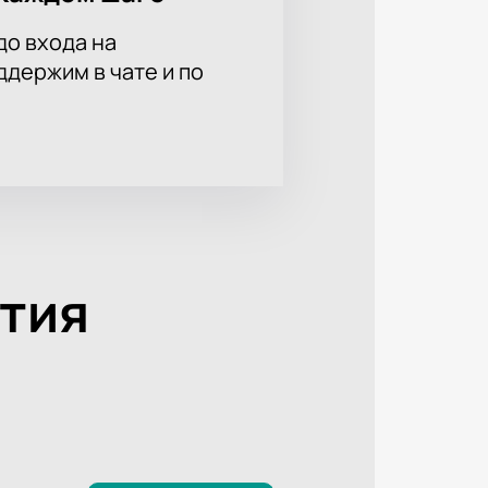
до входа на
держим в чате и по
тия