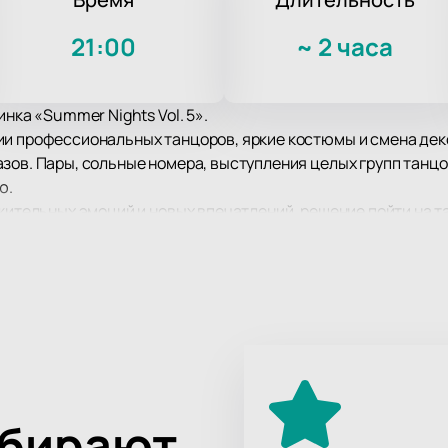
21:00
~
2 часа
инка «Summer Nights Vol. 5».
ии профессиональных танцоров, яркие костюмы и смена дек
зов. Пары, сольные номера, выступления целых групп танц
ю.
ожительных эмоций и новых впечатлений, решение пойти на 
нцовывать в ритм, громко аплодировать и даже вскакивать 
ыбирают