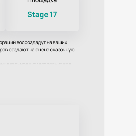
Stage 17
ораций воссоздадут на ваших
оров создают на сцене сказочную
танцевальное шоу восполнит все
с места!