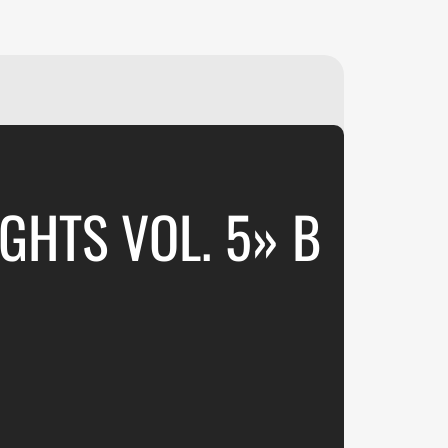
₽
ر.س
£
HTS VOL. 5» В