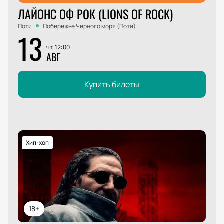
ЛАЙОНС ОФ РОК (LIONS OF ROCK)
Поти
Побережье Чёрного моря (Поти)
13
чт, 12:00
АВГ
Купить билеты
Хип-хоп
18+