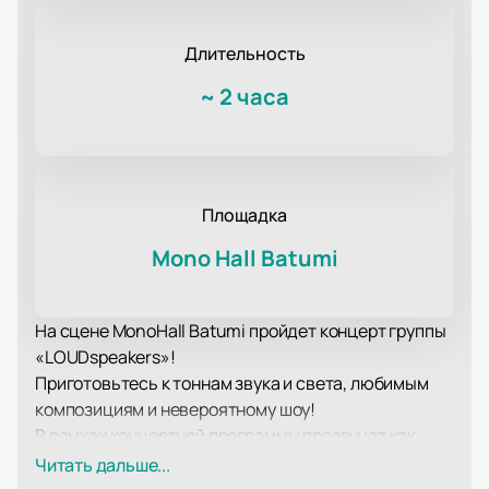
Длительность
~
2 часа
Площадка
Mono Hall Batumi
На сцене MonoHall Batumi пройдет концерт группы
«LOUDspeakers»!
Приготовьтесь к тоннам звука и света, любимым
композициям и невероятному шоу!
В рамках концертной программы прозвучат как
хорошо известные поклонникам творчества группы
Читать дальше...
«LOUDspeakers» хиты, так и самые свежие