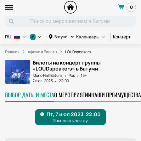
0
Концерт
Ко
₽
Батуми
RU
Календарь
Главная
Афиша и Билеты
LOUDspeakers
Билеты на концерт группы
«LOUDspeakers» в Батуми
Mono Hall Batumi
Рок
16+
7 июл. 2023
22:00
ВЫБОР ДАТЫ И МЕСТА
О МЕРОПРИЯТИИ
НАШИ ПРЕИМУЩЕСТВА