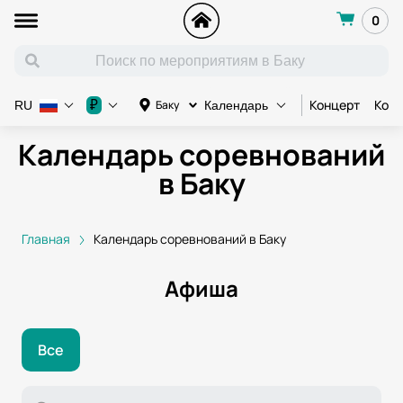
0
Концерт
Конц
₽
Баку
RU
Календарь
Календарь соревнований
в Баку
Главная
Календарь соревнований в Баку
Афиша
Все