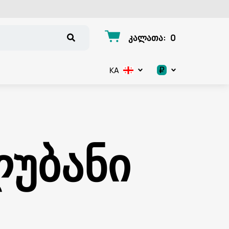
კალათა
:
0
₽
KA
.د.ب
د.إ
ლუბანი
$
€
ر.ق
ر.ع.