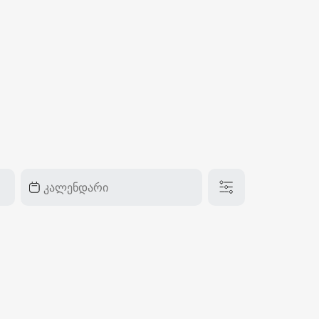
₽
ر.س
£