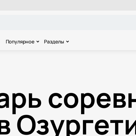
Популярное
Разделы
арь сорев
в Озургет