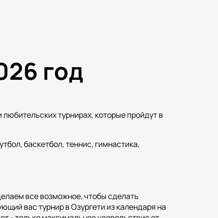
026 год
любительских турнирах, которые пройдут в
утбол, баскетбол, теннис, гимнастика,
 делаем все возможное, чтобы сделать
ющий вас турнир в Озургети из календаря на
пот - только максимальное удовольствие от