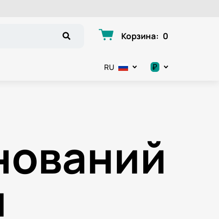
Корзина
:
0
₽
RU
.د.ب
د.إ
нований
$
€
и
ر.ق
ر.ع.