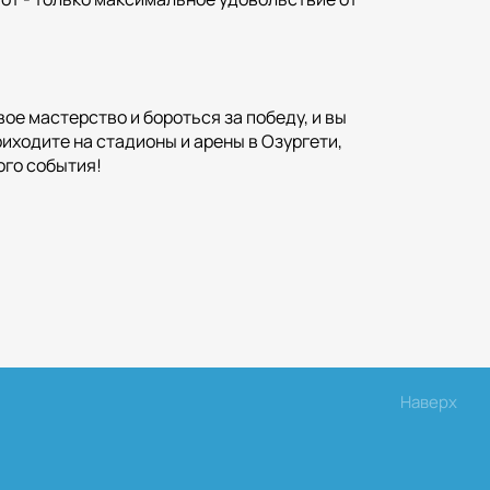
е мастерство и бороться за победу, и вы
ходите на стадионы и арены в Озургети,
ого события!
Наверх