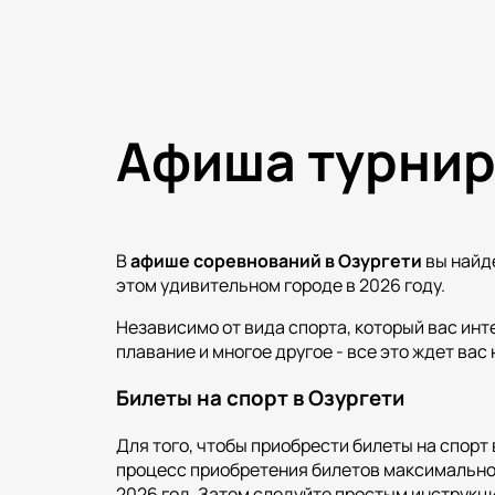
Афиша турниро
В
афише соревнований в
Озургети
вы найд
этом удивительном городе в 2026 году.
Независимо от вида спорта, который вас инте
плавание и многое другое - все это ждет вас
Билеты на спорт в Озургети
Для того, чтобы приобрести билеты на спорт 
процесс приобретения билетов максимально 
2026 год. Затем следуйте простым инструкци