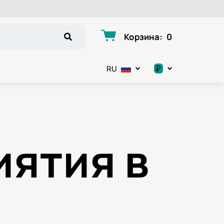
Корзина
:
0
₽
RU
.د.ب
د.إ
ятия в
$
€
ر.ق
ر.ع.