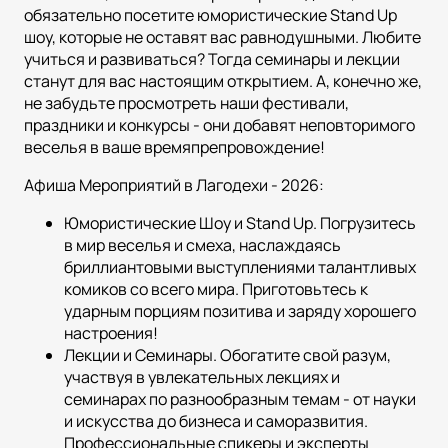
обязательно посетите юмористические Stand Up
шоу, которые не оставят вас равнодушными. Любите
учиться и развиваться? Тогда семинары и лекции
станут для вас настоящим открытием. А, конечно же,
не забудьте просмотреть наши фестивали,
праздники и конкурсы - они добавят неповторимого
веселья в ваше времяпрепровождение!
Афиша Мероприятий в Лагодехи - 2026:
Юмористические Шоу и Stand Up. Погрузитесь
в мир веселья и смеха, наслаждаясь
бриллиантовыми выступлениями талантливых
комиков со всего мира. Приготовьтесь к
ударным порциям позитива и заряду хорошего
настроения!
Лекции и Семинары. Обогатите свой разум,
участвуя в увлекательных лекциях и
семинарах по разнообразным темам - от науки
и искусства до бизнеса и саморазвития.
Профессиональные спикеры и эксперты