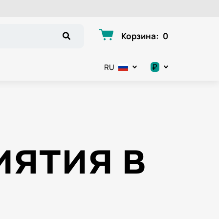
Корзина
:
0
₽
RU
.د.ب
د.إ
ятия в
$
€
ر.ق
ر.ع.