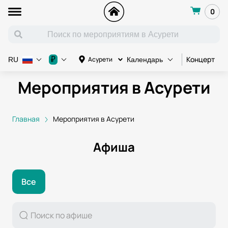
0
Концерт
К
₽
Асурети
RU
Календарь
Мероприятия в Асурети
Главная
Мероприятия в Асурети
Афиша
Все