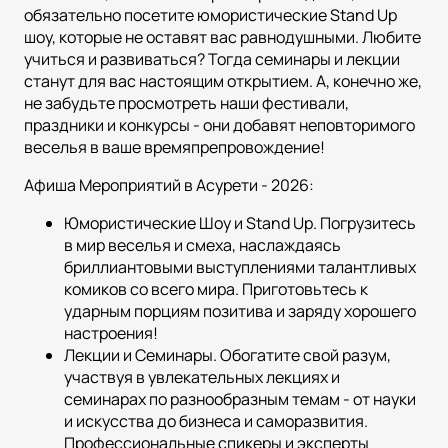
обязательно посетите юмористические Stand Up
шоу, которые не оставят вас равнодушными. Любите
учиться и развиваться? Тогда семинары и лекции
станут для вас настоящим открытием. А, конечно же,
не забудьте просмотреть наши фестивали,
праздники и конкурсы - они добавят неповторимого
веселья в ваше времяпрепровождение!
Афиша Мероприятий в Асурети - 2026:
Юмористические Шоу и Stand Up. Погрузитесь
в мир веселья и смеха, наслаждаясь
бриллиантовыми выступлениями талантливых
комиков со всего мира. Приготовьтесь к
ударным порциям позитива и заряду хорошего
настроения!
Лекции и Семинары. Обогатите свой разум,
участвуя в увлекательных лекциях и
семинарах по разнообразным темам - от науки
и искусства до бизнеса и саморазвития.
Профессиональные спикеры и эксперты