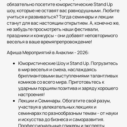
обязательно посетите юмористические Stand Up
шоу, которые не оставят вас равнодушными. Любите
учиться и развиваться? Тогда семинары и лекции
станут для вас настоящим открытием. А, конечно же,
не забудьте просмотреть наши фестивали,
праздники и конкурсы - они добавят неповторимого
веселья в ваше времяпрепровождение!
Афиша Мероприятий в Анаклии - 2026:
Юмористические Шоу и Stand Up. Погрузитесь
в мир веселья и смеха, наслаждаясь
бриллиантовыми выступлениями талантливых
комиков со всего мира. Приготовьтесь к
ударным порциям позитива и заряду хорошего
настроения!
Лекции и Семинары. Обогатите свой разум,
участвуя в увлекательных лекциях и
семинарах по разнообразным темам - от науки
и искусства до бизнеса и саморазвития.
Профессиональные спикеры и эксперты